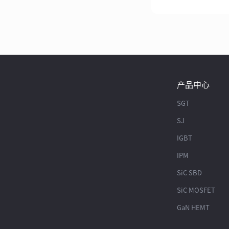
产品中心
SGT
SJ
IGBT
IPM
SiC SBD
SiC MOSFET
GaN HEMT