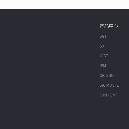
产品中心
SGT
SJ
IGBT
IPM
SiC SBD
SiC MOSFET
GaN HEMT